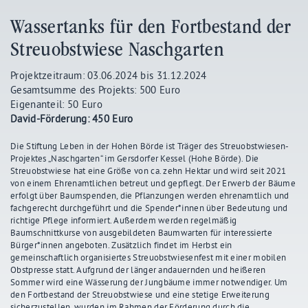
Wassertanks für den Fortbestand der
Streuobstwiese Naschgarten
Projektzeitraum: 03.06.2024 bis 31.12.2024
Gesamtsumme des Projekts: 500 Euro
Eigenanteil: 50 Euro
David-Förderung: 450 Euro
Die Stiftung Leben in der Hohen Börde ist Träger des Streuobstwiesen-
Projektes „Naschgarten“ im Gersdorfer Kessel (Hohe Börde). Die
Streuobstwiese hat eine Größe von ca. zehn Hektar und wird seit 2021
von einem Ehrenamtlichen betreut und gepflegt. Der Erwerb der Bäume
erfolgt über Baumspenden, die Pflanzungen werden ehrenamtlich und
fachgerecht durchgeführt und die Spender*innen über Bedeutung und
richtige Pflege informiert. Außerdem werden regelmäßig
Baumschnittkurse von ausgebildeten Baumwarten für interessierte
Bürger*innen angeboten. Zusätzlich findet im Herbst ein
gemeinschaftlich organisiertes Streuobstwiesenfest mit einer mobilen
Obstpresse statt. Aufgrund der länger andauernden und heißeren
Sommer wird eine Wässerung der Jungbäume immer notwendiger. Um
den Fortbestand der Streuobstwiese und eine stetige Erweiterung
sicherzustellen, wurden im Rahmen der Förderung durch die