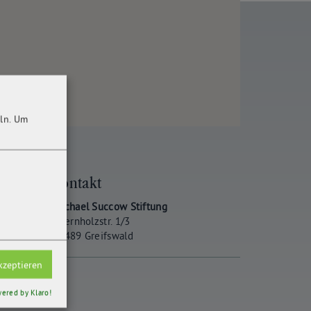
ln.
Um
Kontakt
Michael Succow Stiftung
Ellernholzstr. 1/3
17489 Greifswald
kzeptieren
ered by Klaro!