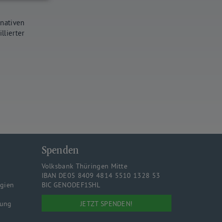
rnativen
llierter
Spenden
Volksbank Thüringen Mitte
IBAN DE05 8409 4814 5510 1328 53
rgien
BIC GENODEF1SHL
JETZT SPENDEN!
rung