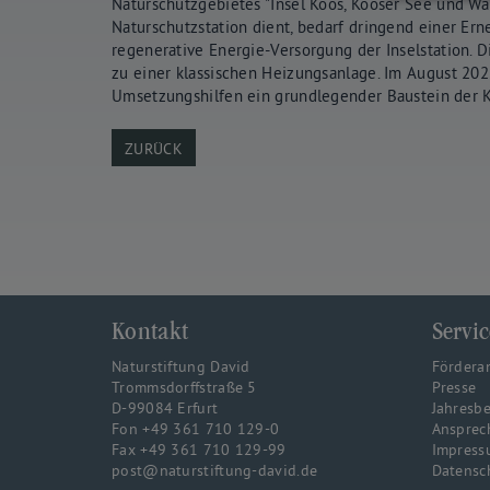
Naturschutzgebietes "Insel Koos, Kooser See und Wam
Naturschutzstation dient, bedarf dringend einer Erne
regenerative Energie-Versorgung der Inselstation. D
zu einer klassischen Heizungsanlage. Im August 2022
Umsetzungshilfen ein grundlegender Baustein der 
ZURÜCK
Kontakt
Servic
Naturstiftung David
Fördera
Trommsdorffstraße 5
Presse
D-99084 Erfurt
Jahresbe
Fon +49 361 710 129-0
Ansprec
Fax +49 361 710 129-99
Impress
post@naturstiftung-david.de
Datensc