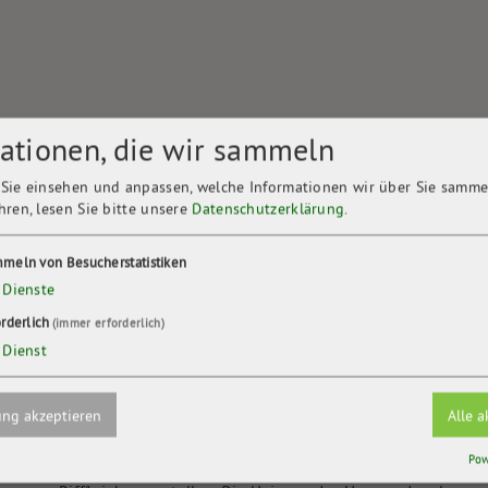
ationen, die wir sammeln
Sie einsehen und anpassen, welche Informationen wir über Sie samme
hren, lesen Sie bitte unsere
Datenschutzerklärung
.
meln von Besucherstatistiken
nsel Koos: klimaneutral warm
Dienste
orderlich
(immer erforderlich)
Dienst
ng akzeptieren
Alle a
Pow
 einzige Privatimmobilie auf der Insel Koos, um den Schutz des