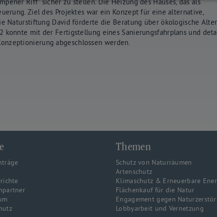
pener Riff" sicher zu stellen. Die Heizung des Hauses, das als
uerung. Ziel des Projektes war ein Konzept für eine alternative,
ie Naturstiftung David förderte die Beratung über ökologische Alte
 konnte mit der Fertigstellung eines Sanierungsfahrplans und detai
Konzeptionierung abgeschlossen werden.
e
Themen
nträge
Schutz von Naturräumen
Artenschutz
richte
Klimaschutz & Erneuerbare Ene
hpartner
Flächenkauf für die Natur
um
Engagement gegen Naturzerstö
hutz
Lobbyarbeit und Vernetzung