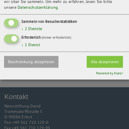
wir über Sie sammeln.
Um mehr zu erfahren, lesen Sie bitte
unsere
Datenschutzerklärung
.
Kontakt
Wildtierland Hainich gGmbH
Sammeln von Besucherstatistiken
Schlossstr. 4
↓
2
Dienste
99820 Hörselberg-Hainich OT Hütscheroda
Erforderlich
(immer erforderlich)
↓
1
Dienst
ZURÜCK
Beschränkung akzeptieren
Alle akzeptieren
Powered by Klaro!
Kontakt
Naturstiftung David
Trommsdorffstraße 5
D-99084 Erfurt
Fon +49 361 710 129-0
Fax +49 361 710 129-99