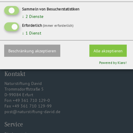
17237 Wokuhl-Dabelow
Sammeln von Besucherstatistiken
↓
2
Dienste
ZURÜCK
Erforderlich
(immer erforderlich)
↓
1
Dienst
Beschränkung akzeptieren
Alle akzeptieren
Powered by Klaro!
Kontakt
Naturstiftung David
Trommsdorffstraße 5
D-99084 Erfurt
Fon +49 361 710 129-0
Fax +49 361 710 129-99
post@naturstiftung-david.de
Service