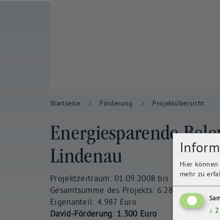
Startseite
Förderung
Projektübersicht
Energiesparende Bel
Inform
Lindenau
Hier können 
mehr zu erfa
Projektzeitraum: 01.09.2008 bis 31.12.2008
Gesamtsumme des Projekts: 6.287 Euro
Sam
Eigenanteil: 4.987 Euro
↓
2
David-Förderung: 1.300 Euro