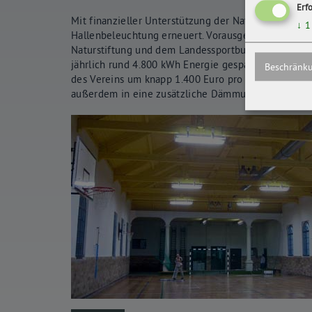
Erf
Mit finanzieller Unterstützung der Naturstiftung D
↓
1
Hallenbeleuchtung erneuert. Vorausgegangen war 
Naturstiftung und dem Landessportbund Sachsen g
jährlich rund 4.800 kWh Energie gespart. Gleichzeit
Beschränku
des Vereins um knapp 1.400 Euro pro Jahr reduzier
außerdem in eine zusätzliche Dämmung der Sportstät