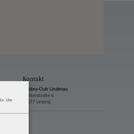
Kontakt
Hockey-Club Lindenau
Friesenstraße 6
ln.
Um
04177 Leipzig