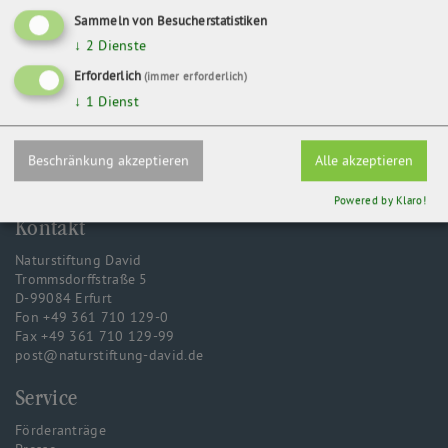
Sammeln von Besucherstatistiken
↓
2
Dienste
ZURÜCK
Erforderlich
(immer erforderlich)
↓
1
Dienst
Beschränkung akzeptieren
Alle akzeptieren
Powered by Klaro!
Kontakt
Naturstiftung David
Trommsdorffstraße 5
D-99084 Erfurt
Fon +49 361 710 129-0
Fax +49 361 710 129-99
post@naturstiftung-david.de
Service
Förderanträge