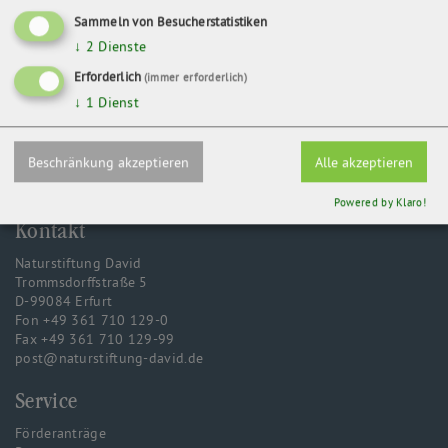
Sammeln von Besucherstatistiken
↓
2
Dienste
ZURÜCK
Erforderlich
(immer erforderlich)
↓
1
Dienst
Beschränkung akzeptieren
Alle akzeptieren
Powered by Klaro!
Kontakt
Naturstiftung David
Trommsdorffstraße 5
D-99084 Erfurt
Fon +49 361 710 129-0
Fax +49 361 710 129-99
post@naturstiftung-david.de
Service
Förderanträge