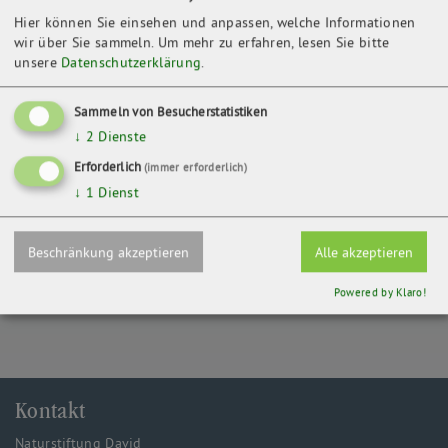
insgesamt 21.000 Euro teuren Maßnahmen finanzierte die Stiftung
Naturschutz Thüringen – die Naturstiftung David half mit einer
Hier können Sie einsehen und anpassen, welche Informationen
finanziellen Unterstützung in Höhe von 2.000 Euro dem NABU den
wir über Sie sammeln.
Um mehr zu erfahren, lesen Sie bitte
notwendigen Eigenanteil aufzubringen. Im Dezember 2004 wurde die
unsere
Datenschutzerklärung
.
Sohlgleite mit einem kleinen Fest eingeweiht.
Kontakt
Sammeln von Besucherstatistiken
↓
2
Dienste
NABU Ilmkreis
Im kleinen Felde 63
Erforderlich
(immer erforderlich)
99338 Plaue
↓
1
Dienst
ZURÜCK
Beschränkung akzeptieren
Alle akzeptieren
Powered by Klaro!
Kontakt
Naturstiftung David