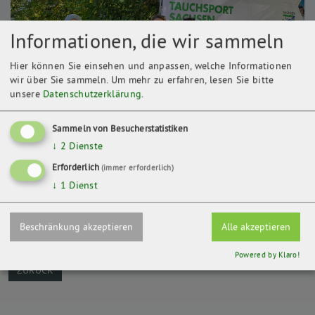
Informationen, die wir sammeln
Hier können Sie einsehen und anpassen, welche Informationen
wir über Sie sammeln.
Um mehr zu erfahren, lesen Sie bitte
unsere
Datenschutzerklärung
.
Sammeln von Besucherstatistiken
↓
2
Dienste
Erforderlich
(immer erforderlich)
Kontakt
↓
1
Dienst
Landestauchsportverband Sachsen e.V.
Am Sportforum 3
04105 Leipzig
Beschränkung akzeptieren
Alle akzeptieren
Powered by Klaro!
ZURÜCK