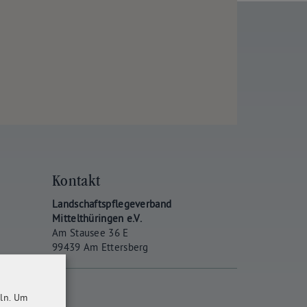
Kontakt
Landschaftspflegeverband
Mittelthüringen e.V.
Am Stausee 36 E
99439 Am Ettersberg
ln.
Um