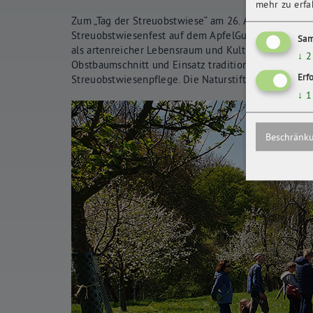
mehr zu erfa
Zum „Tag der Streuobstwiese“ am 26. April 2025 vera
Streuobstwiesenfest auf dem ApfelGut im Erfurter S
Sam
als artenreicher Lebensraum und Kulturgut. Mit na
↓
2
Obstbaumschnitt und Einsatz traditioneller Werkzeu
Erf
Streuobstwiesenpflege. Die Naturstiftung David unt
↓
1
Beschränku