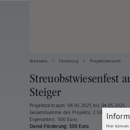
Startseite
Förderung
Projektübersicht
Streuobstwiesenfest a
Steiger
Projektzeitraum: 04.05.2025 bis 04.05.2025
Gesamtsumme des Projekts: 2.500 Euro
Inform
Eigenanteil: 500 Euro
David-Förderung: 500 Euro
Hier können 