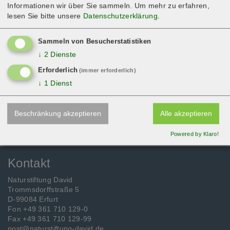
Informationen wir über Sie sammeln.
Um mehr zu erfahren,
Kontakt
lesen Sie bitte unsere
Datenschutzerklärung
.
Für Schloss Tonndorf e.V.
Das Schloß 156
Sammeln von Besucherstatistiken
99438 Tonndorf
↓
2
Dienste
Erforderlich
(immer erforderlich)
ZURÜCK
↓
1
Dienst
Beschränkung akzeptieren
Alle akzeptieren
Powered by Klaro!
Kontakt
Naturstiftung David
Trommsdorffstraße 5
D-99084 Erfurt
Fon +49 361 710 129-0
Fax +49 361 710 129-99
post@naturstiftung-david.de