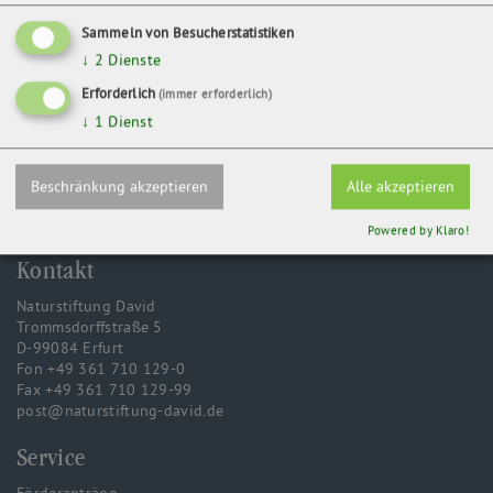
01968 Senftenberg
Sammeln von Besucherstatistiken
↓
2
Dienste
ZURÜCK
Erforderlich
(immer erforderlich)
↓
1
Dienst
Beschränkung akzeptieren
Alle akzeptieren
Powered by Klaro!
Kontakt
Naturstiftung David
Trommsdorffstraße 5
D-99084 Erfurt
Fon +49 361 710 129-0
Fax +49 361 710 129-99
post@naturstiftung-david.de
Service