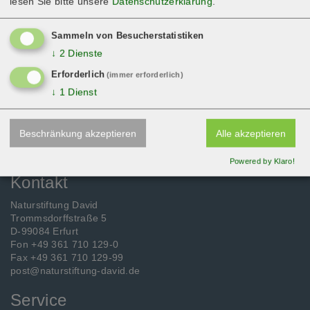
lesen Sie bitte unsere
Datenschutzerklärung
.
Louis-Anschütz-Str. 28
98544 Zella-Mehlis
Sammeln von Besucherstatistiken
↓
2
Dienste
ZURÜCK
Erforderlich
(immer erforderlich)
↓
1
Dienst
Beschränkung akzeptieren
Alle akzeptieren
Powered by Klaro!
Kontakt
Naturstiftung David
Trommsdorffstraße 5
D-99084 Erfurt
Fon +49 361 710 129-0
Fax +49 361 710 129-99
post@naturstiftung-david.de
Service