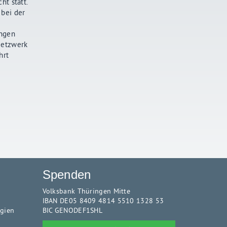
ht statt.
 bei der
ungen
Netzwerk
hrt
Spenden
Volksbank Thüringen Mitte
IBAN DE05 8409 4814 5510 1328 53
rgien
BIC GENODEF1SHL