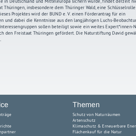
e in Deutschland und Mitteleuropa sichern würde, findet derzeit nic
 Thüringen, insbesondere dem Thüringer Wald, eine Schlüsselrolle
ses Projektes wird der BUND e. V. einen Förderantrag für ein
en und dabei die Kenntnisse aus den langjährigen Luchs-Beobacht
Interessengruppen sollen beteiligt sowie ein weites Expert*innen-
h den Freistaat Thüringen gefördert. Die Naturstiftung David gewä
.
ice
Themen
nträge
Schutz von Naturräumen
Artenschutz
richte
Klimaschutz & Erneuerbare Ene
hpartner
Flächenkauf für die Natur