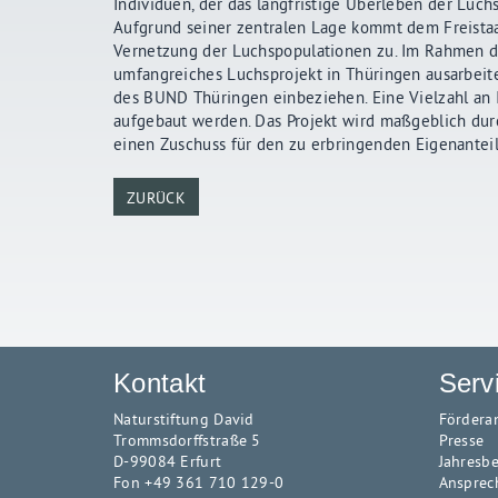
Individuen, der das langfristige Überleben der Luchs
Aufgrund seiner zentralen Lage kommt dem Freistaat
Vernetzung der Luchspopulationen zu. Im Rahmen die
umfangreiches Luchsprojekt in Thüringen ausarbeit
des BUND Thüringen einbeziehen. Eine Vielzahl an 
aufgebaut werden. Das Projekt wird maßgeblich durc
einen Zuschuss für den zu erbringenden Eigenanteil
ZURÜCK
Kontakt
Serv
Naturstiftung David
Fördera
Trommsdorffstraße 5
Presse
D-99084 Erfurt
Jahresbe
Fon +49 361 710 129-0
Ansprec