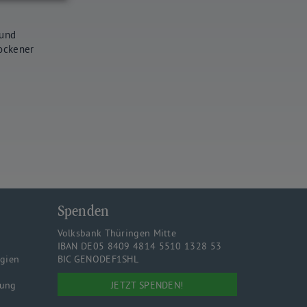
 und
rockener
Spenden
Volksbank Thüringen Mitte
IBAN DE05 8409 4814 5510 1328 53
rgien
BIC GENODEF1SHL
JETZT SPENDEN!
rung