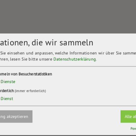
ationen, die wir sammeln
Sie einsehen und anpassen, welche Informationen wir über Sie samme
hren, lesen Sie bitte unsere
Datenschutzerklärung
.
meln von Besucherstatistiken
gewässers für den
Dienste
orderlich
(immer erforderlich)
Dienst
ng akzeptieren
Alle a
Pow