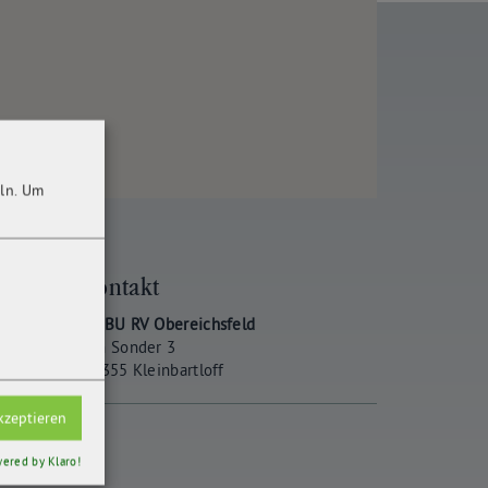
ln.
Um
Kontakt
NABU RV Obereichsfeld
Am Sonder 3
37355 Kleinbartloff
kzeptieren
ered by Klaro!