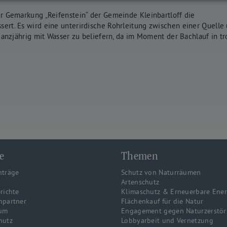
r Gemarkung „Reifenstein“ der Gemeinde Kleinbartloff die
ert. Es wird eine unterirdische Rohrleitung zwischen einer Quelle
ganzjährig mit Wasser zu beliefern, da im Moment der Bachlauf in t
e
Themen
nträge
Schutz von Naturräumen
Artenschutz
richte
Klimaschutz & Erneuerbare Ene
hpartner
Flächenkauf für die Natur
um
Engagement gegen Naturzerstö
hutz
Lobbyarbeit und Vernetzung