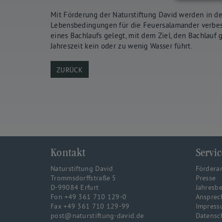
Mit Förderung der Naturstiftung David werden in de
Lebensbedingungen für die Feuersalamander verbess
eines Bachlaufs gelegt, mit dem Ziel, den Bachlauf 
Jahreszeit kein oder zu wenig Wasser führt.
ZURÜCK
Kontakt
Servic
Naturstiftung David
Fördera
Trommsdorffstraße 5
Presse
D-99084 Erfurt
Jahresbe
Fon +49 361 710 129-0
Ansprec
Fax +49 361 710 129-99
Impress
post@naturstiftung-david.de
Datensc