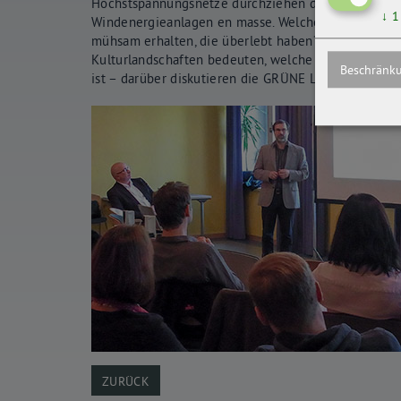
Höchstspannungsnetze durchziehen das Land von N
↓
1
Windenergieanlagen en masse. Welchen Wert messen
mühsam erhalten, die überlebt haben? Ist Landscha
Kulturlandschaften bedeuten, welche wir erhalten 
Beschränku
ist – darüber diskutieren die GRÜNE LIGA mit Inter
ZURÜCK