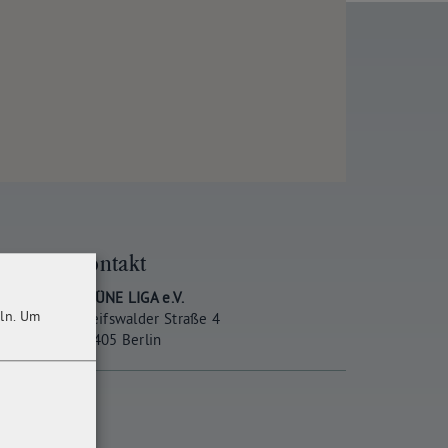
Kontakt
GRÜNE LIGA e.V.
ln.
Um
Greifswalder Straße 4
10405 Berlin