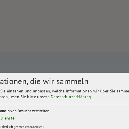
 noch zeitgemäß?
ationen, die wir sammeln
Sie einsehen und anpassen, welche Informationen wir über Sie samme
hren, lesen Sie bitte unsere
Datenschutzerklärung
.
meln von Besucherstatistiken
Dienste
n zerschneiden Wälder und Wiesen. Dörfer weichen Tagebauen.
orderlich
(immer erforderlich)