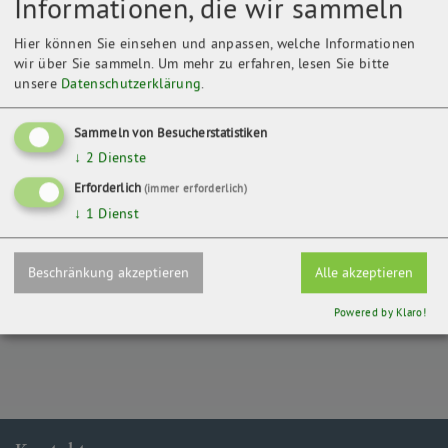
Informationen, die wir sammeln
Hier können Sie einsehen und anpassen, welche Informationen
wir über Sie sammeln.
Um mehr zu erfahren, lesen Sie bitte
unsere
Datenschutzerklärung
.
Sammeln von Besucherstatistiken
Kontakt
↓
2
Dienste
NABU Kreisverband Ilm-Kreis e.V.
Erforderlich
(immer erforderlich)
Johannisgasse 15
↓
1
Dienst
98693 Ilmenau
Beschränkung akzeptieren
Alle akzeptieren
ZURÜCK
Powered by Klaro!