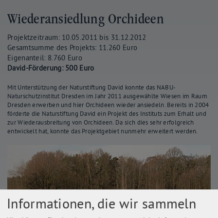
Wiederansiedlung Orchideen
Projektzeitraum: 10.05.2011 bis 31.12.2012
Gesamtsumme des Projekts: 11.260 Euro
Eigenanteil: 8.760 Euro
David-Förderung: 500 Euro
Mit Unterstützung der Naturstiftung David konnte das NABU-
Naturschutzinstitut Dresden im Jahr 2011 ausgewählte Wiesen im Raum
Dresden erwerben und hier Orchideen wieder ansiedeln. Bereits in 2004
förderte die Naturstiftung David ein Projekt des Instituts zum Erhalt und
zur Wiederausbreitung von Orchideen. Da sich dies sehr erfolgreich
entwickelt hat, konnte das Projektgebiet nunmehr erweitert werden.
Informationen, die wir sammeln