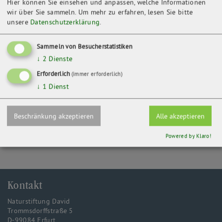
Hier können Sie einsehen und anpassen, welche Informationen
wir über Sie sammeln.
Um mehr zu erfahren, lesen Sie bitte
unsere
Datenschutzerklärung
.
Kontakt
Sammeln von Besucherstatistiken
AG Naturschutzinstitut Dresden e.V.
↓
2
Dienste
Weixdorfer Str. 15
01129 Dresden
Erforderlich
(immer erforderlich)
↓
1
Dienst
ZURÜCK
Beschränkung akzeptieren
Alle akzeptieren
Powered by Klaro!
Kontakt
Naturstiftung David
Trommsdorffstraße 5
D-99084 Erfurt