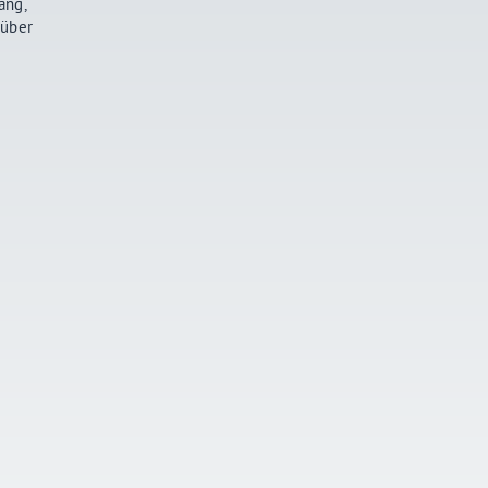
ang,
 über