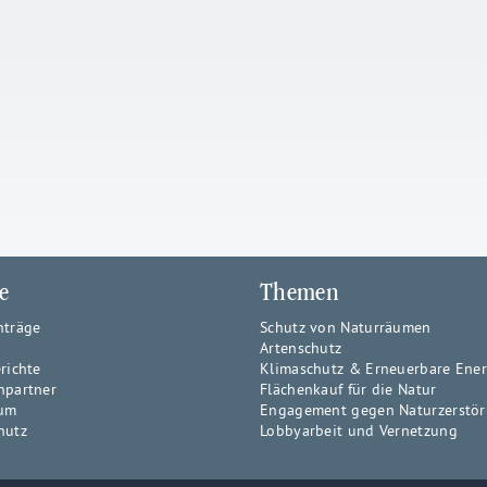
e
Themen
nträge
Schutz von Naturräumen
Artenschutz
richte
Klimaschutz & Erneuerbare Ene
hpartner
Flächenkauf für die Natur
um
Engagement gegen Naturzerstö
hutz
Lobbyarbeit und Vernetzung