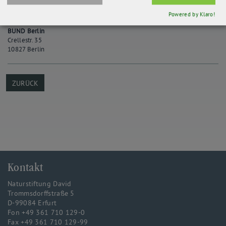
Powered by Klaro!
Kontakt
BUND Berlin
Crellestr. 35
10827 Berlin
ZURÜCK
Kontakt
Naturstiftung David
Trommsdorffstraße 5
D-99084 Erfurt
Fon +49 361 710 129-0
Fax +49 361 710 129-99