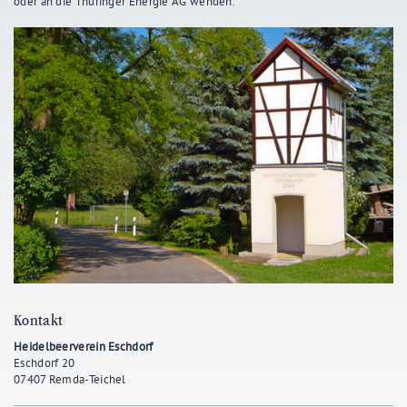
oder an die Thüringer Energie AG wenden.
Kontakt
Heidelbeerverein Eschdorf
Eschdorf 20
07407 Remda-Teichel