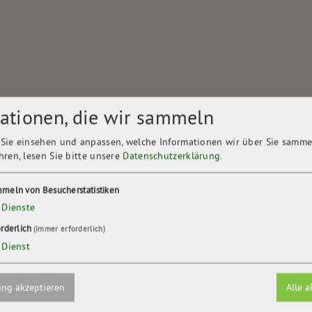
ationen, die wir sammeln
Sie einsehen und anpassen, welche Informationen wir über Sie samme
hren, lesen Sie bitte unsere
Datenschutzerklärung
.
haus Hirschluch
meln von Besucherstatistiken
Dienste
orderlich
(immer erforderlich)
Dienst
ng akzeptieren
Alle a
 das war 1925 das Motto mit dem das Evangelische Jugendheim Hirsch