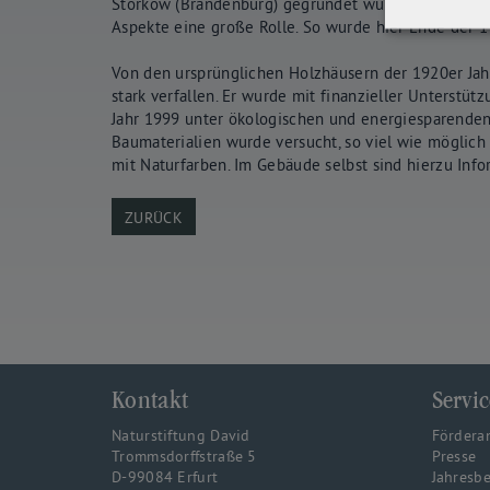
Storkow (Brandenburg) gegründet wurde. Zu DDR-Zei
Aspekte eine große Rolle. So wurde hier Ende der 1
Von den ursprünglichen Holzhäusern der 1920er Jah
stark verfallen. Er wurde mit finanzieller Unterstü
Jahr 1999 unter ökologischen und energiesparenden
Baumaterialien wurde versucht, so viel wie möglich
mit Naturfarben. Im Gebäude selbst sind hierzu Inf
ZURÜCK
Kontakt
Servic
Naturstiftung David
Fördera
Trommsdorffstraße 5
Presse
D-99084 Erfurt
Jahresbe