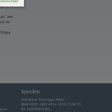
gische
ered by Klaro!
n.
uer” war
eit im
rfolgte
Spenden
Volksbank Thüringen Mitte
IBAN DE05 8409 4814 5510 1328 53
rgien
BIC GENODEF1SHL