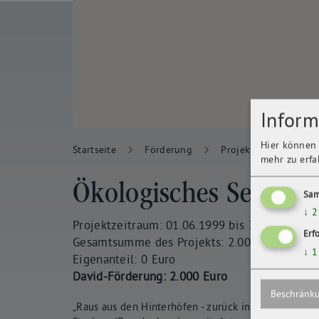
Inform
Hier können 
Startseite
Förderung
Projektübersicht
mehr zu erfa
Ökologisches Seminar
Sam
↓
2
Projektzeitraum: 01.06.1999 bis 31.12.1999
Erf
Gesamtsumme des Projekts: 2.000 Euro
↓
1
Eigenanteil: 0 Euro
David-Förderung: 2.000 Euro
Beschränku
„Raus aus den Hinterhöfen - zurück in die Natur“ -