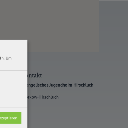
ln.
Um
Kontakt
Evangelisches Jugendheim Hirschluch
Storkow-Hirschluch
kzeptieren
luch in